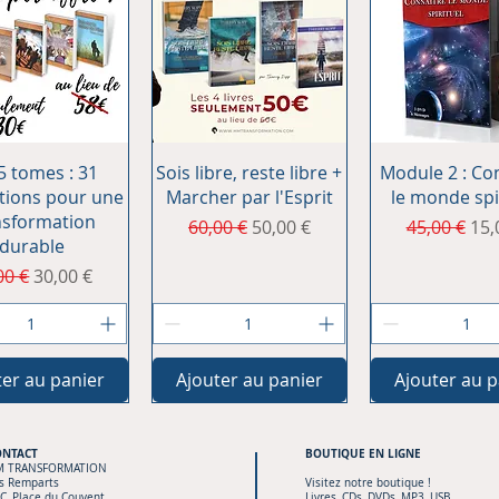
erçu rapide
Aperçu rapide
Aperçu rap
5 tomes : 31
Sois libre, reste libre +
Module 2 : Co
tions pour une
Marcher par l'Esprit
le monde spi
nsformation
Prix original
Prix promotionnel
Prix origina
Pri
60,00 €
50,00 €
45,00 €
15,
durable
x original
Prix promotionnel
00 €
30,00 €
ter au panier
Ajouter au panier
Ajouter au p
ONTACT
BOUTIQUE
EN LIGNE
M TRANSFORMATION
s Remparts
Visitez notre boutique !
C, Place du Couvent
Livres, CDs, DVDs, MP3, USB