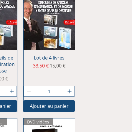
ide
Aperçu rapide
eils de
Lot de 4 livres
iration
Prix original
Prix promotionnel
33,50 €
15,00 €
sse
l
x promotionnel
00 €
anier
Ajouter au panier
s - 6 Messages
DVD vidéos