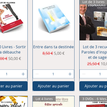
Lot de 3 livres
erçu rapide
Aperçu rapide
Aperçu rap
 Livres - Sortir
Entre dans ta destinée
Lot de 3 recu
la débauche
Paroles d'insp
Prix original
Prix promotionnel
8,50 €
5,00 €
et de sage
 original
Prix promotionnel
00 €
50,00 €
Prix origina
Pri
25,50 €
10,
ter au panier
Ajouter au panier
Ajouter au p
Lot 4 livres
3 DVD