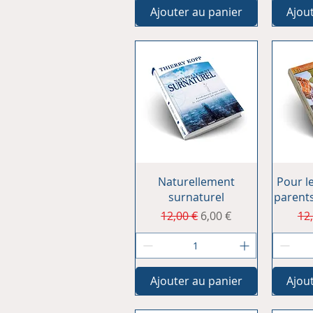
Ajouter au panier
Ajou
Aperçu rapide
Ap
Naturellement
Pour le
surnaturel
parents
Prix original
Prix promotionnel
Pri
12,00 €
6,00 €
12
Ajouter au panier
Ajou