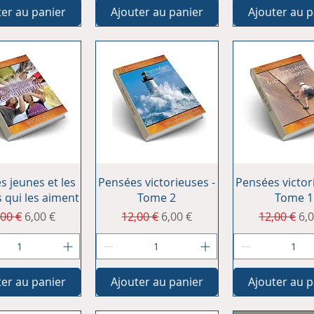
ter au panier
Ajouter au panier
Ajouter au p
erçu rapide
Aperçu rapide
Aperçu rap
s jeunes et les
Pensées victorieuses -
Pensées victor
 qui les aiment
Tome 2
Tome 1
x original
Prix promotionnel
Prix original
Prix promotionnel
Prix origin
Pr
,00 €
6,00 €
12,00 €
6,00 €
12,00 €
6,
ter au panier
Ajouter au panier
Ajouter au p