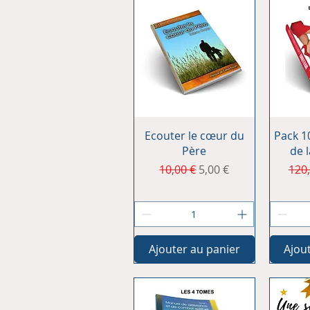
Aperçu rapide
Ap
Ecouter le cœur du
Pack 10
Père
de 
Prix original
Prix promotionnel
Prix
10,00 €
5,00 €
120,
Ajouter au panier
Ajou