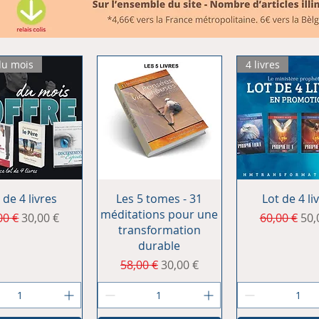
du mois
4 livres
erçu rapide
Aperçu rapide
Aperçu rap
 de 4 livres
Les 5 tomes - 31
Lot de 4 li
méditations pour une
x original
Prix promotionnel
Prix origina
Pri
00 €
30,00 €
60,00 €
50,
transformation
durable
Prix original
Prix promotionnel
58,00 €
30,00 €