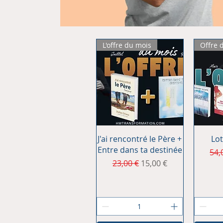
L'offre du mois
Offre 
Aperçu rapide
Ap
J'ai rencontré le Père +
Lot
Entre dans ta destinée
Pri
54,
Prix original
Prix promotionnel
23,00 €
15,00 €