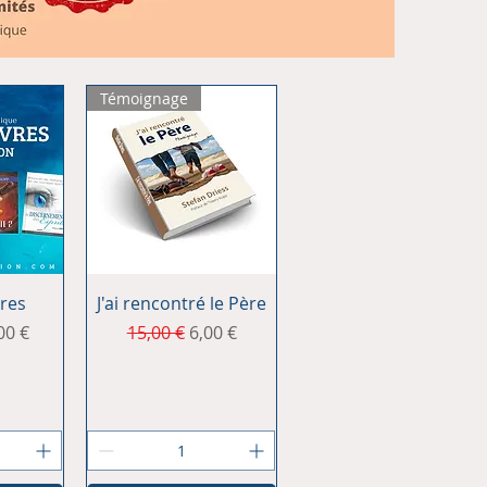
Témoignage
ide
Aperçu rapide
vres
J'ai rencontré le Père
l
x promotionnel
Prix original
Prix promotionnel
00 €
15,00 €
6,00 €