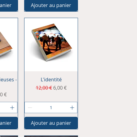
anier
Ajouter au panier
ide
Aperçu rapide
ieuses -
L'identité
Prix original
Prix promotionnel
12,00 €
6,00 €
al
ix promotionnel
00 €
anier
Ajouter au panier