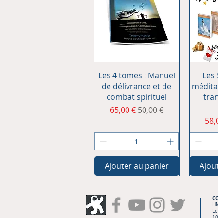
Aperçu rapide
Ap
Les 4 tomes : Manuel
Les 
de délivrance et de
médita
combat spirituel
tra
Prix original
Prix promotionnel
65,00 €
50,00 €
Pri
58,
Ajouter au panier
Ajou
C
H
Le
10