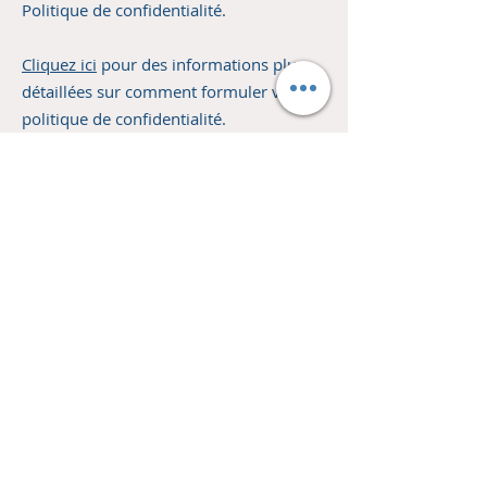
Politique de confidentialité.
Cliquez ici
pour des informations plus
détaillées sur comment formuler votre
politique de confidentialité.
CONTACT
BOUTIQUE
EN LIGNE
HM TRANSFORMATION
Les Remparts
Visitez notre boutique !
10C, Place du Couvent
Livres, CDs, DVDs, MP3, USB
FR 67110 Oberbronn
-50% sur tout les coffrets CDs et DVDs d'enseignements.
Mail :
harvest.ministries.tk@gmail.com
Politique de retour et de remboursement
Jonathan KIRCH :
Lun au Ven : 8h - 18h30
GSM :
00336 77 23 72 71
Lettre de nouvelles
>