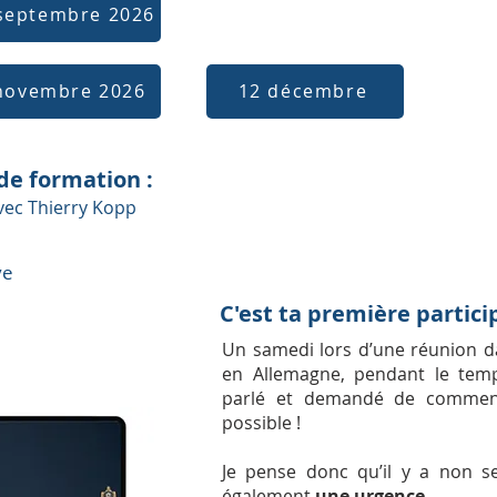
septembre 2026
novembre 2026
12 décembre
de formation :
 avec Thierry Kopp
ve
C'est ta première particip
Un samedi lors d’une réunion d
en Allemagne, pendant le temp
parlé et demandé de commence
possible !
Je pense donc qu’il y a non 
également
une urgence.