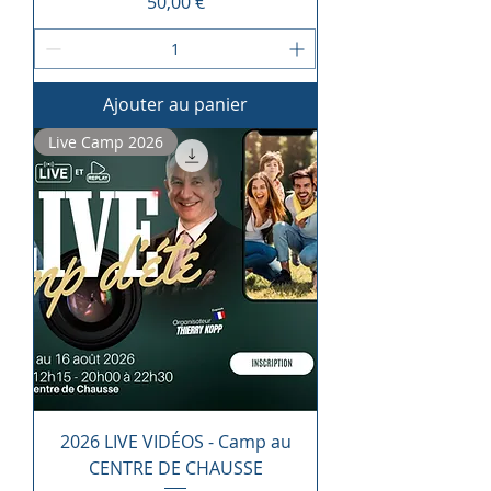
Prix
50,00 €
Ajouter au panier
Live Camp 2026
2026 LIVE VIDÉOS - Camp au
CENTRE DE CHAUSSE