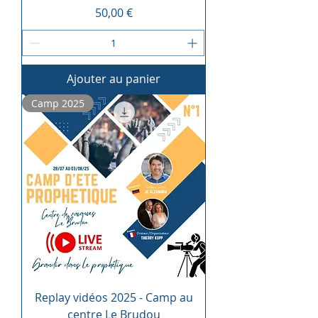
Prix
50,00 €
Ajouter au panier
Camp 2025
Replay vidéos 2025 - Camp au
centre Le Brudou