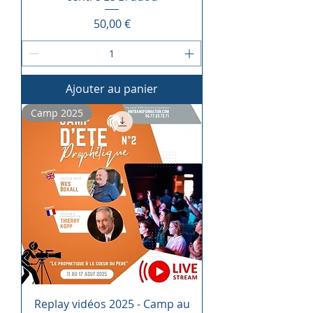
Prix
50,00 €
Ajouter au panier
Camp 2025
Replay vidéos 2025 - Camp au