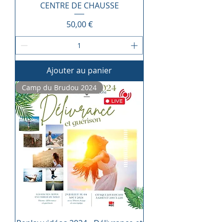
CENTRE DE CHAUSSE
Prix
50,00 €
Ajouter au panier
Camp du Brudou 2024