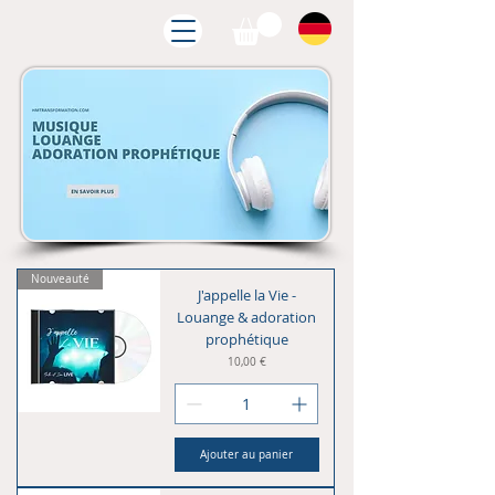
Nouveauté
J'appelle la Vie -
Louange & adoration
prophétique
Prix
10,00 €
Ajouter au panier