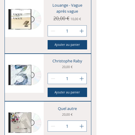
Louange - Vague
aprés vague
Prix original
20,00 €
Prix promotionnel
10,00 €
Ajouter au panier
Christophe Raby
Prix
20,00 €
Ajouter au panier
Quel autre
Prix
20,00 €