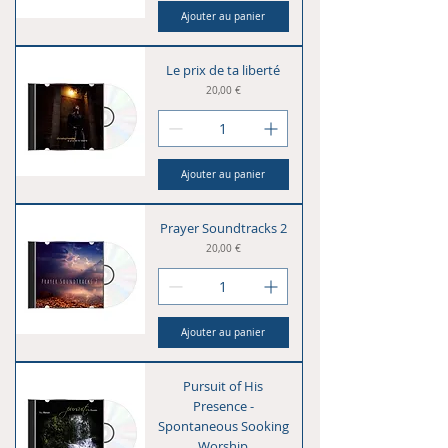
Ajouter au panier
Le prix de ta liberté
Prix
20,00 €
Ajouter au panier
Prayer Soundtracks 2
Prix
20,00 €
Ajouter au panier
Pursuit of His
Presence -
Spontaneous Sooking
Worship