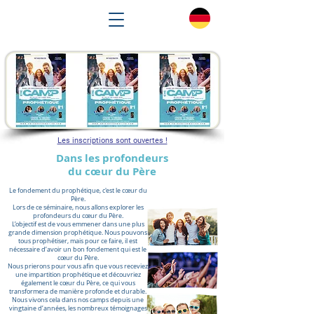
Les inscriptions sont ouvertes !
Dans les profondeurs
du cœur du Père
Le fondement du prophétique, c'est le cœur du
Père.
Lors de ce séminaire, nous allons explorer les
profondeurs du cœur du Père.
L’objectif est de vous emmener dans une plus
grande dimension prophétique. Nous pouvons
tous prophétiser, mais pour ce faire, il est
nécessaire d’avoir un bon fondement qui est le
cœur du Père.
Nous prierons pour vous afin que vous receviez
une impartition prophétique et découvriez
également le cœur du Père, ce qui vous
transformera de manière profonde et durable.
Nous vivons cela dans nos camps depuis une
vingtaine d’années, les nombreux témoignages