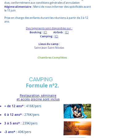
due, conformément aux conditions générales d'annulation
Régime alimentaire :
Merci de nous informer des spécificités avant
le 15 juin
Prise en charge des enfants durant les réunions à partir de 3 à 12
ans.
Des logements sont disponibles sur :
Booking :
Airbnb :
ICI
ICI
Camping :
I
CI
Lieux du camp :
Saint-Jean Saint-Nicolas
Chambres Complètes
CAMPING
Formule n°2.
Restauration, séminaire
et accès piscine sont inclus
+ de 12 ans* :
416€/pers
6 à 12 ans* :
276€/pers
3 à 5 ans* :
239€/pers
-3 ans* :
40€/pers