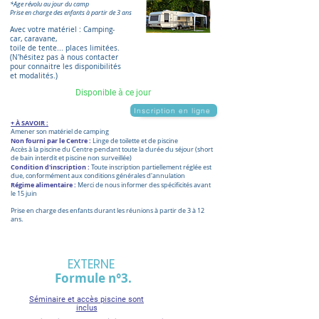
*Age révolu au jour du camp
Prise en charge des enfants à partir de 3 ans
Avec votre matériel : Camping-
car, caravane,
toile de tente... places limitées.
(N'hésitez pas à nous contacter
pour connaitre les disponibilités
et modalités.)​​
Disponible à ce jour
Inscription en ligne
+ À SAVOIR :
Amener son matériel de camping
Non fourni par le Centre :
Linge de toilette et de piscine
Accès à la piscine du Centre pendant toute la durée du séjour (short
de bain interdit et piscine non surveillée)​
Condition d'inscription :
Toute inscription partiellement réglée est
due, conformément aux conditions générales d'annulation
Régime alimentaire :
Merci de nous informer des spécificités avant
le 15 juin
Prise en charge des enfants durant les réunions à partir de 3 à 12
ans.
EXTERNE
Formule n°3.
Séminaire et accès piscine sont
inclus