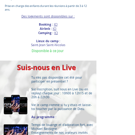
Prise en charge des enfants durant les réunions à partir de 3 à 12
ans.
Des logements sont disponibles sur :
Booking :
ICI
Airbnb :
ICI
Camping :
I
CI
Lieux du camp :
Saint-Jean Saint-Nicolas
Disponible à ce jour
Suis-nous en Live
Tu n'es pas disponible cet été pour
participer en présentiel ?
Sur inscription, suit nous en Live (ou en
replay) chaque jour : 10h00 à 12h15 et de
20h à 22h30
Vie le camp comme si tu y étais et laisse-
toi toucher par la puissance de Dieu.
Au programme :
Temps de louange et d'adoration fort, avec
Michael Bastagne
Enseignements de nos orateurs invités