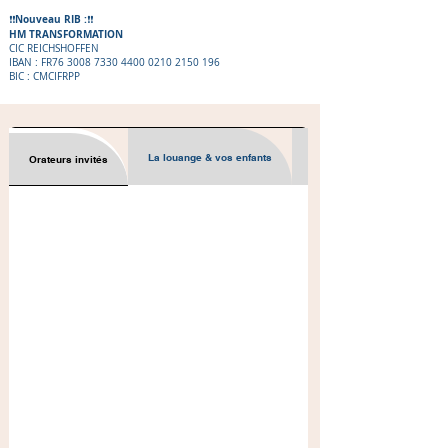
Nouveau RIB :
❗️❗️
❗️❗️
HM TRANSFORMATION
CIC REICHSHOFFEN
IBAN : FR76
3008 7330 4400 0210
2150
196
BIC : CMCIFRPP
La louange & vos enfants
Orateur & organisateur
Orateurs invités