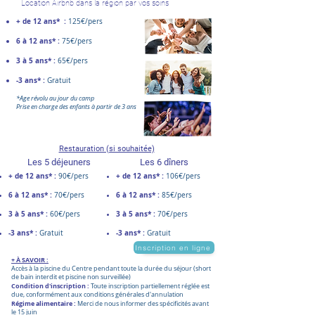
Location Airbnb dans la région par vos soins
+ de 12 ans* :
125€/pers
6 à 12 ans* :
75€/pers
3 à 5 ans* :
65€/pers
-3 ans* :
Gratuit
*Age révolu au jour du camp
Prise en charge des enfants à partir de 3 ans
Restauration (si souhaitée)
Les 5 déjeuners
Les 6 dîners
+ de 12 ans* :
+ de 12 ans* :
90€/pers
106€/pers
6 à 12 ans* :
6 à 12 ans* :
70€/pers
85€/pers
3 à 5 ans* :
3 à 5 ans* :
60€/pers
70€/pers
-3 ans* :
-3 ans* :
Gratuit​
Gratuit​
Inscription en ligne
+ À SAVOIR :
Accès à la piscine du Centre pendant toute la durée du séjour (short
de bain interdit et piscine non surveillée)​
Condition d'inscription :
Toute inscription partiellement réglée est
due, conformément aux conditions générales d'annulation
Régime alimentaire :
Merci de nous informer des spécificités avant
le 15 juin