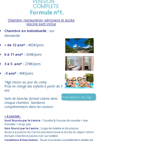
PENSION
COMPLETE
Formule n°1.
Chambre, restauration, séminaire et accès
piscine sont inclus
Chambre en individuelle :
sur
demande
+ de 12 ans* :
482€/pers
6 à 11 ans* :
324€/pers
3 à 5 ans* :
278€/pers
-3 ans* :
40€/pers
*Age révolu au jour du camp
Prise en charge des enfants à partir de 3
ans
Inscription en ligne
Salle de bain/wc format cabine dans
chaque chambre. Sanitaires
complémentaire dans les couloirs
+ À SAVOIR :
Sont fournis par le Centre :
Couette & housse de couette + taie
d'oreiller + drap plat
Non fourni par le Centre :
Linge de toilette et de piscine
Accès à la piscine du Centre pendant toute la durée du séjour (short
de bain interdit et piscine non surveillée)​
Condition d'inscription :
Toute inscription partiellement réglée est