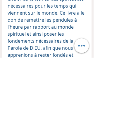
nécessaires pour les temps qui
viennent sur le monde. Ce livre a le
don de remettre les pendules à
l’heure par rapport au monde
spirituel et ainsi poser les
fondements nécessaires de la
Parole de DIEU, afin que nous
apprenions à rester fondés et
fermes dans les vérités bibliques.
Les valeurs spirituelles bibliques
sont décrites avec intensité, nous
mettant en garde contre les
fausses doctrines et les doctrines
de démons. C’est un outil essentiel
et pratique pour avoir un ministère
fondé sur les valeurs du Royaume
de DIEU.
Apotre Pierre BEUMIER