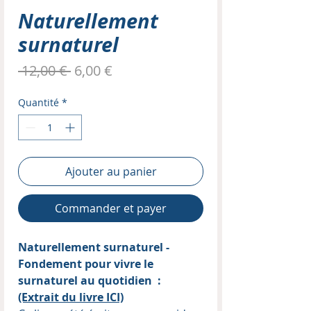
Naturellement
surnaturel
Prix
Prix
 12,00 € 
6,00 €
original
promotionnel
Quantité
*
Ajouter au panier
Commander et payer
Naturellement surnaturel -
Fondement pour vivre le
surnaturel au quotidien :
(Extrait du livre ICI)