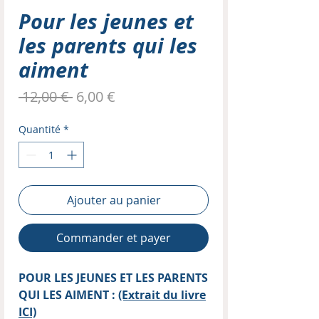
Pour les jeunes et
les parents qui les
aiment
Prix
Prix
 12,00 € 
6,00 €
original
promotionnel
Quantité
*
Ajouter au panier
Commander et payer
POUR LES JEUNES ET LES PARENTS
QUI LES AIMENT :
(Extrait du livre
ICI)