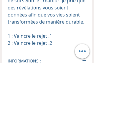
de soi selon le créateur. Je prie que
des révélations vous soient
données afin que vos vies soient
transformées de manière durable.
1 : Vaincre le rejet .1
2 : Vaincre le rejet .2
INFORMATIONS :
Enseignant :
Thierry Kopp
Format audio :
MP3
Téléchargement :
Dossier ZIP
Taille du fichier :
126,3 MB
Nombre d'enseignement :
2
CONTACT
BOUTIQUE
EN LIGNE
HM TRANSFORMATION
Les Remparts
Visitez notre boutique !
10C, Place du Couvent
Livres, CDs, DVDs, MP3, USB
FR 67110 Oberbronn
-50% sur tout les coffrets CDs et DVDs d'enseignements.
Mail :
harvest.ministries.tk@gmail.com
Politique de retour et de remboursement
Jonathan KIRCH :