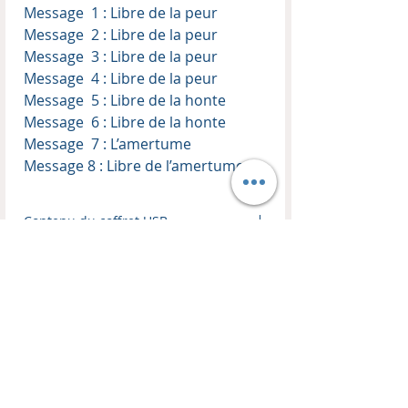
Message 1 : Libre de la peur
Message 2 : Libre de la peur
Message 3 : Libre de la peur
Message 4 : Libre de la peur
Message 5 : Libre de la honte
Message 6 : Libre de la honte
Message 7 : L’amertume
Message 8 : Libre de l’amertume
Contenu du coffret USB
Enseignant :
Thierry Kopp
Format :
Coffret clés USB
Format audio :
MP3
Temps d'enseignement :
env. 7h
d'enseignements
Nombre d'enseignements
:
8
CONTACT
BOUTIQUE
EN LIGNE
HM TRANSFORMATION
Les Remparts
Visitez notre boutique !
10C, Place du Couvent
Livres, CDs, DVDs, MP3, USB
FR 67110 Oberbronn