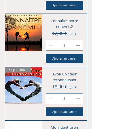
Ajouter au panier
Connaître notre
ennemi .2
Prix original
12,00 €
Prix promotionnel
2,00 €
Ajouter au panier
En promotion
Avoir un cœur
reconnaissant
Prix original
18,00 €
Prix promotionnel
3,00 €
Ajouter au panier
Mon identité en