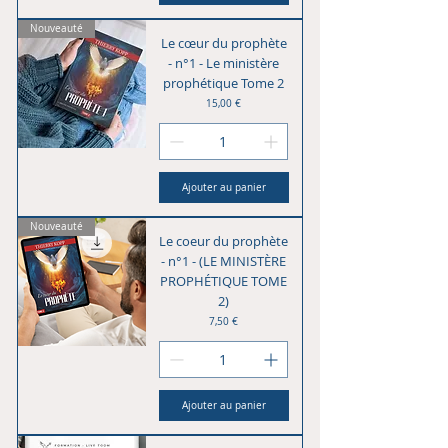
Nouveauté
Le cœur du prophète
- n°1 - Le ministère
prophétique Tome 2
Prix
15,00 €
Ajouter au panier
Nouveauté
Le coeur du prophète
- n°1 - (LE MINISTÈRE
PROPHÉTIQUE TOME
2)
Prix
7,50 €
Ajouter au panier