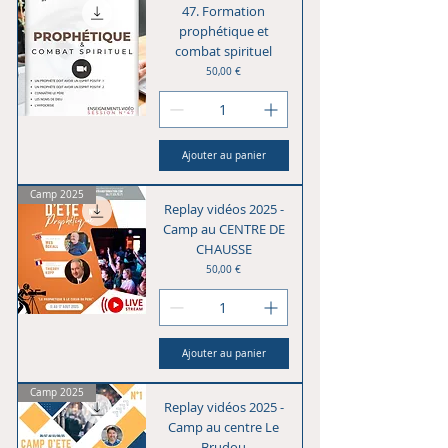
47. Formation
prophétique et
combat spirituel
Prix
50,00 €
Ajouter au panier
Camp 2025
Replay vidéos 2025 -
Camp au CENTRE DE
CHAUSSE
Prix
50,00 €
Ajouter au panier
Camp 2025
Replay vidéos 2025 -
Camp au centre Le
Brudou