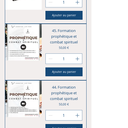
Ajouter au panier
45. Formation
prophétique et
combat spirituel
Prix
50,00 €
Ajouter au panier
44. Formation
prophétique et
combat spirituel
Prix
50,00 €