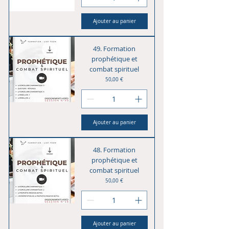
Ajouter au panier
49. Formation
prophétique et
combat spirituel
Prix
50,00 €
Ajouter au panier
48. Formation
prophétique et
combat spirituel
Prix
50,00 €
Ajouter au panier