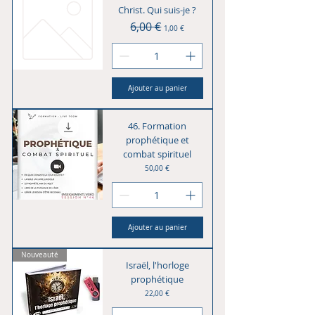
Christ. Qui suis-je ?
Prix original
6,00 €
Prix promotionnel
1,00 €
Ajouter au panier
46. Formation
prophétique et
combat spirituel
Prix
50,00 €
Ajouter au panier
Nouveauté
Israël, l'horloge
prophétique
Prix
22,00 €