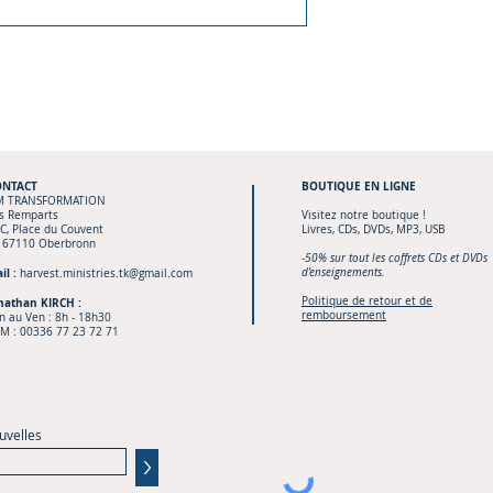
ONTACT
BOUTIQUE
EN LIGNE
M TRANSFORMATION
s Remparts
Visitez notre boutique !
C, Place du Couvent
Livres, CDs, DVDs, MP3, USB
 67110 Oberbronn
-50% sur tout les coffrets CDs et DVDs
il :
d'enseignements.
harvest.ministries.tk@gmail.com
Politique de retour et de
nathan KIRCH :
remboursement
n au Ven : 8h - 18h30
M :
00336 77 23 72 71
uvelles
>