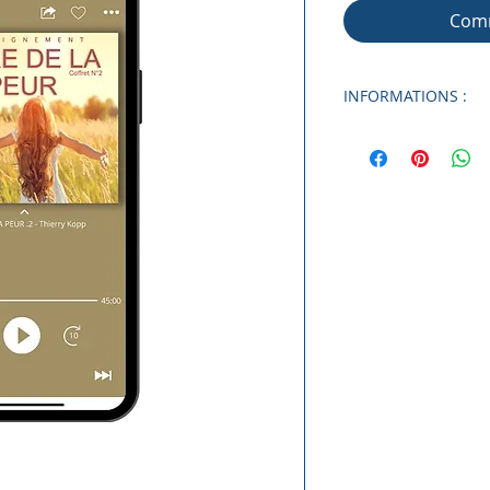
Comm
INFORMATIONS :
Enseignant :
Thier
Format audio :
MP
Téléchargement :
Taille du fichier :
Nombre d'enseig