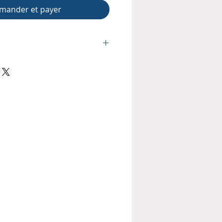
ander et payer
ry Kopp
3
Dossier ZIP
155,7 MB
nement :
2