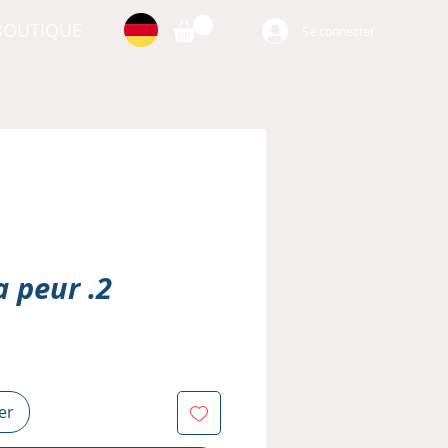
BOUTIQUE
Se connecter
a peur .2
er