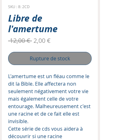
SKU : 8: 2CD
Libre de
l'amertume
Prix
Prix
 12,00 € 
2,00 €
original
promotionnel
Rupture de stock
L'amertume est un fléau comme le
dit la Bible. Elle affectera non
seulement négativement votre vie
mais également celle de votre
entourage. Malheureusement c'est
une racine et de ce fait elle est
invisible.
Cette série de cds vous aidera à
découvrir si une racine