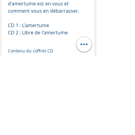
d'amertume est en vous et
comment vous en débarrasser.
CD 1 : L'amertume
CD 2 : Libre de l'amertume
Contenu du coffret CD
Enseignant :
Thierry Kopp
Format :
Coffret de 2 CD audio
CONTACT
BOUTIQUE
EN LIGNE
HM TRANSFORMATION
Les Remparts
Visitez notre boutique !
10C, Place du Couvent
Livres, CDs, DVDs, MP3, USB
FR 67110 Oberbronn
-50% sur tout les coffrets CDs et DVDs d'enseignements.
Mail :
harvest.ministries.tk@gmail.com
Politique de retour et de remboursement
Jonathan KIRCH :
Lun au Ven : 8h - 18h30
GSM :
00336 77 23 72 71