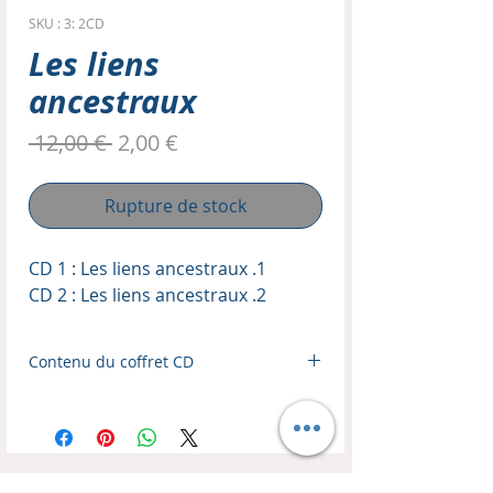
SKU : 3: 2CD
Les liens
ancestraux
Prix
Prix
 12,00 € 
2,00 €
original
promotionnel
Rupture de stock
CD 1 : Les liens ancestraux .1
CD 2 : Les liens ancestraux .2
Contenu du coffret CD
Enseignant :
Thierry Kopp
Format :
Coffret de 2 CD audio