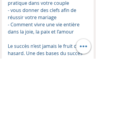
pratique dans votre couple
- vous donner des clefs afin de
réussir votre mariage
- Comment vivre une vie entière
dans la joie, la paix et l’amour
Le succès n’est jamais le fruit du
hasard. Une des bases du succès
est la connaissance ; il est de
même dans le domaine du couple.
Ces messages vous aideront et
vous communiqueront les pensées
de Dieu à l’égard du mariage.
INFORMATIONS :
Enseignant :
Thierry Kopp
Format audio :
MP3
Téléchargement :
Dossier ZIP