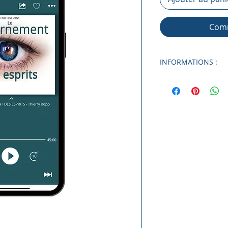
Comm
INFORMATIONS :
Enseignant :
Thier
Format audio :
MP
Téléchargement :
Taille du fichier :
Nombre d'enseig