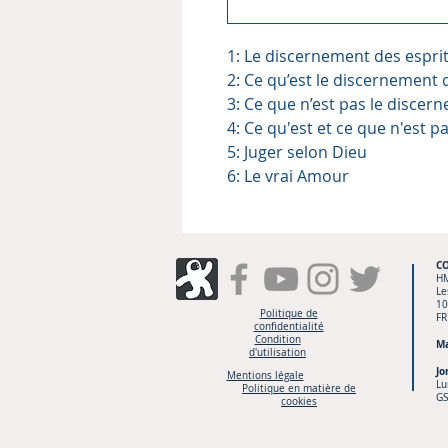
1: Le discernement des espri
2: Ce qu’est le discernement 
3: Ce que n’est pas le discer
4: Ce qu'est et ce que n'est 
5: Juger selon Dieu
6: Le vrai Amour
C
H
Le
10
Politique de
FR
confidentialité
Condition
Ma
d'utilisation
Jo
Mentions légale
Lu
Politique en matière de
GS
cookies