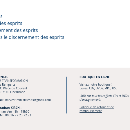
ts
des esprits
nement des esprits
pas le discernement des esprits
ONTACT
BOUTIQUE
EN LIGNE
M TRANSFORMATION
s Remparts
Visitez notre boutique !
C, Place du Couvent
Livres, CDs, DVDs, MP3, USB
 67110 Oberbronn
-50% sur tout les coffrets CDs et DVDs
il :
d'enseignements.
harvest.ministries.tk@gmail.com
Politique de retour et de
nathan KIRCH :
remboursement
n au Ven : 8h - 18h30
M :
00336 77 23 72 71