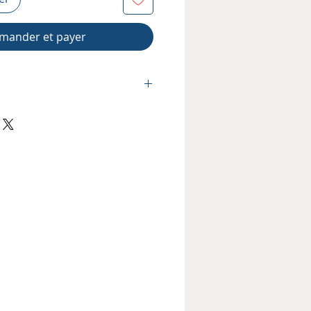
ander et payer
ry Kopp
3
Dossier ZIP
317,7 MB
nement :
6