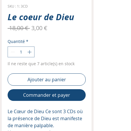
SKU : 1: 3CD
Le coeur de Dieu
Prix
Prix
 18,00 € 
3,00 €
original
promotionnel
Quantité
*
Il ne reste que 7 article(s) en stock
Ajouter au panier
Commander et payer
Le Cœur de Dieu Ce sont 3 CDs où
la présence de Dieu est manifeste
de manière palpable.