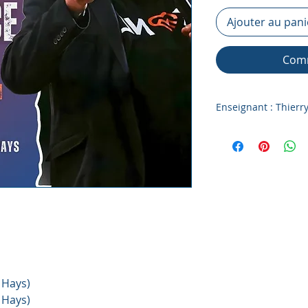
Ajouter au pani
Comm
Enseignant : Thierr
Vidéo en ligne (REP
Cinq enseignement
Besoin d'une connex
Temps de louange i
Notes des cours en 
 Hays)
 Hays)