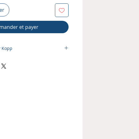
er
ander et payer
y Kopp
LAY)
s
ion internet : oui
nclus : non
PDF : oui