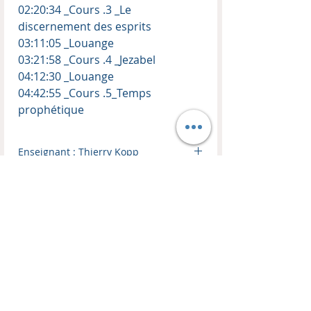
02:20:34 _Cours .3 _Le
discernement des esprits
03:11:05 _Louange
03:21:58 _Cours .4 _Jezabel
04:12:30 _Louange
04:42:55 _Cours .5_Temps
prophétique
Enseignant : Thierry Kopp
Vidéo en ligne (REPLAY)
Cinq enseignements
Besoin d'une connexion internet : oui
Temps de louange inclus : oui
Notes des cours en PDF : oui
CONTACT
BOUTIQUE
EN LIGNE
HM TRANSFORMATION
Les Remparts
Visitez notre boutique !
10C, Place du Couvent
Livres, CDs, DVDs, MP3, USB
FR 67110 Oberbronn
-50% sur tout les coffrets CDs et DVDs d'enseignements.
Mail :
harvest.ministries.tk@gmail.com