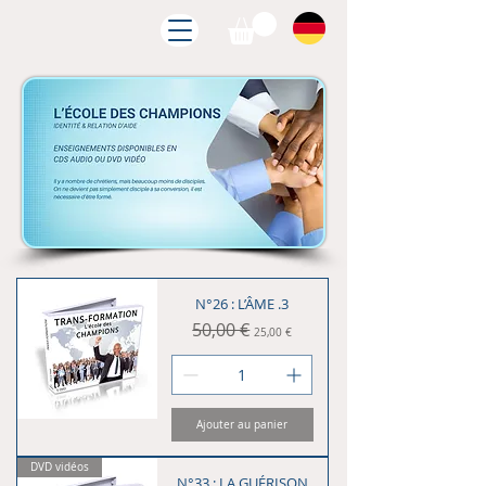
N°26 : L’ÂME .3
Prix original
50,00 €
Prix promotionnel
25,00 €
Ajouter au panier
DVD vidéos
N°33 : LA GUÉRISON