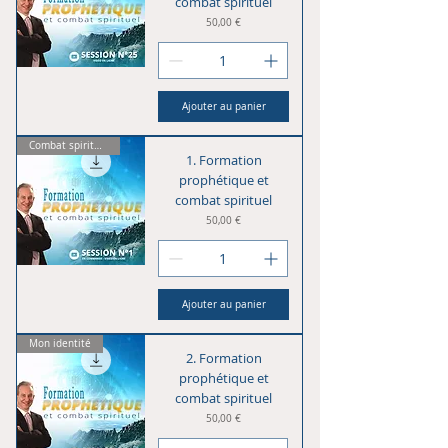
combat spirituel
Prix
50,00 €
Ajouter au panier
Combat spirituel
1. Formation
prophétique et
combat spirituel
Prix
50,00 €
Ajouter au panier
Mon identité
2. Formation
prophétique et
combat spirituel
Prix
50,00 €