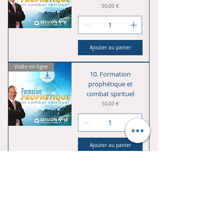
Prix
50,00 €
Ajouter au panier
Vidéo en ligne
10. Formation
prophétique et
combat spirituel
Prix
50,00 €
Ajouter au panier
Vidéo en ligne
11. Formation
prophétique et
combat spirituel
Prix
50,00 €