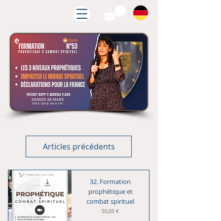
Articles précédents
32. Formation
prophétique et
combat spirituel
Prix
50,00 €