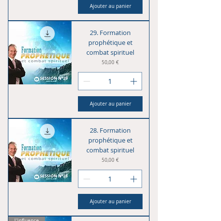
Ajouter au panier
29. Formation
prophétique et
combat spirituel
Prix
50,00 €
Ajouter au panier
28. Formation
prophétique et
combat spirituel
Prix
50,00 €
Ajouter au panier
L'influence