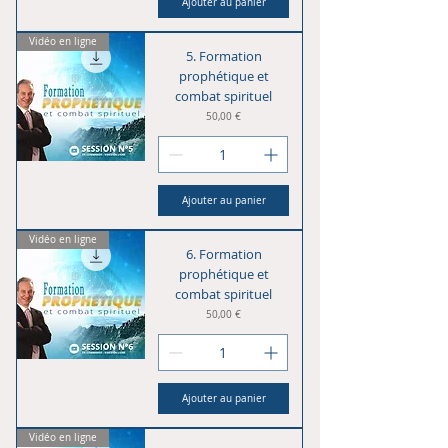
Ajouter au panier
Vidéo en ligne
5. Formation
prophétique et
combat spirituel
Prix
50,00 €
Ajouter au panier
Vidéo en ligne
6. Formation
prophétique et
combat spirituel
Prix
50,00 €
Ajouter au panier
Vidéo en ligne