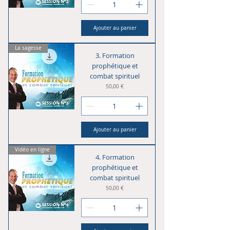
Ajouter au panier
La sagesse
3. Formation
prophétique et
combat spirituel
Prix
50,00 €
Ajouter au panier
Vidéo en ligne
4. Formation
prophétique et
combat spirituel
Prix
50,00 €