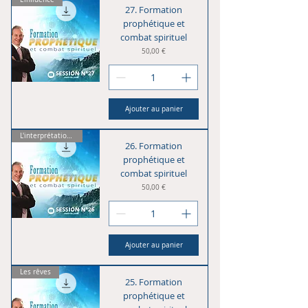
27. Formation
prophétique et
combat spirituel
Prix
50,00 €
Ajouter au panier
L'interprétation des rêves
26. Formation
prophétique et
combat spirituel
Prix
50,00 €
Ajouter au panier
Les rêves
25. Formation
prophétique et