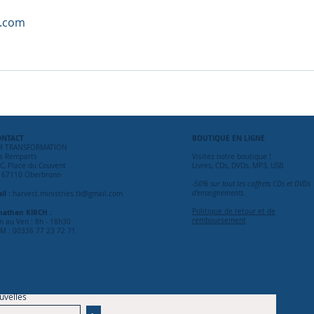
.com
ONTACT
BOUTIQUE
EN LIGNE
M TRANSFORMATION
s Remparts
Visitez notre boutique !
C, Place du Couvent
Livres, CDs, DVDs, MP3, USB
 67110 Oberbronn
-50% sur tout les coffrets CDs et DVDs
il :
d'enseignements.
harvest.ministries.tk@gmail.com
Politique de retour et de
nathan KIRCH :
remboursement
n au Ven : 8h - 18h30
M :
00336 77 23 72 71
uvelles