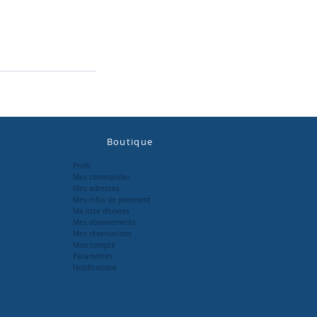
Boutique
Profil
Mes commandes
Mes adresses
Mes infos de paiement
Ma liste d'envies
Mes abonnements
Mes réservations
Mon compte
Paramètres
Notifications