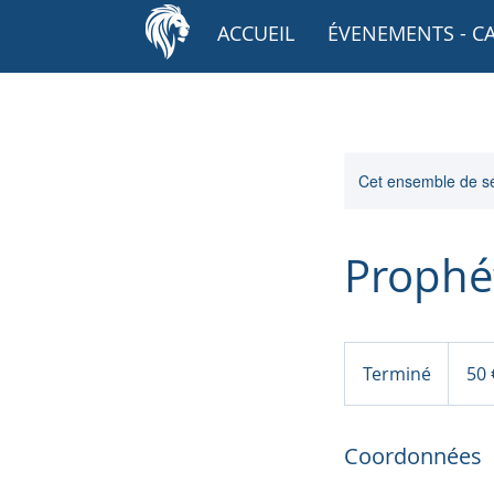
ACCUEIL
ÉVENEMENTS - C
Cet ensemble de sé
Prophét
50
euros
Terminé
T
50 
e
r
Coordonnées
m
i