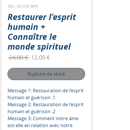
SKU : 20: 1CD-MP3
Restaurer l'esprit
humain +
Connaître le
monde spirituel
Prix
Prix
 24,00 € 
12,00 €
original
promotionnel
Rupture de stock
Message 1: Restauration de l’esprit
humain et guérison .1
Message 2: Restauration de l’esprit
humain et guérison .2
Message 3: Comment notre âme
est-elle en relation avec notre