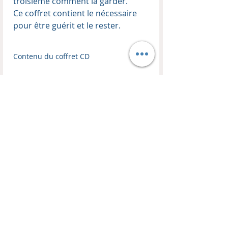
troisième comment la garder.
Ce coffret contient le nécessaire
pour être guérit et le rester.
Contenu du coffret CD
Enseignant :
Thierry Kopp
Format :
Coffret de 3 CD audio
CONTACT
BOUTIQUE
EN LIGNE
HM TRANSFORMATION
Les Remparts
Visitez notre boutique !
10C, Place du Couvent
Livres, CDs, DVDs, MP3, USB
FR 67110 Oberbronn
-50% sur tout les coffrets CDs et DVDs d'enseignements.
Mail :
harvest.ministries.tk@gmail.com
Politique de retour et de remboursement
Jonathan KIRCH :
Lun au Ven : 8h - 18h30
GSM :
00336 77 23 72 71
Lettre de nouvelles
>