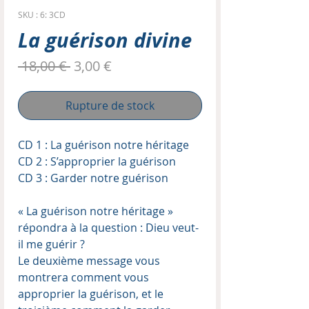
SKU : 6: 3CD
La guérison divine
Prix
Prix
 18,00 € 
3,00 €
original
promotionnel
Rupture de stock
CD 1 : La guérison notre héritage
CD 2 : S’approprier la guérison
CD 3 : Garder notre guérison
« La guérison notre héritage »
répondra à la question : Dieu veut-
il me guérir ?
Le deuxième message vous
montrera comment vous
approprier la guérison, et le