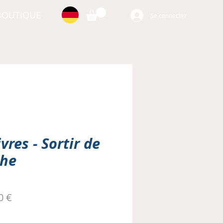
BOUTIQUE
Se connecter
vres - Sortir de
che
Prix
0 €
nal
promotionnel