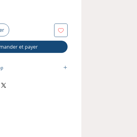
er
ander et payer
pp
ur évangéliser