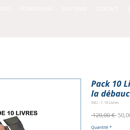
AMPS
FORMATIONS
SOUTENIR
CONTACT
Pack 10 Li
la débau
SKU : 1: 10 Livres
Prix
 120,00 € 
50,0
origi
Quantité
*