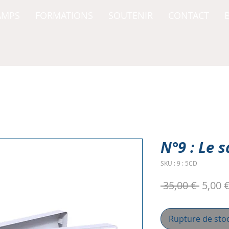
AMPS
FORMATIONS
SOUTENIR
CONTACT
N°9 : Le 
SKU : 9 : 5CD
Prix
 35,00 € 
5,00 
origin
Rupture de sto