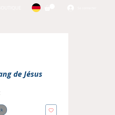
BOUTIQUE
Se connecter
sang de Jésus
Prix
€
al
promotionnel
ck