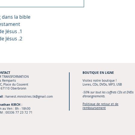
g dans la bible
testament
de Jésus .1
de Jésus .2
ONTACT
BOUTIQUE
EN LIGNE
M TRANSFORMATION
s Remparts
Visitez notre boutique !
C, Place du Couvent
Livres, CDs, DVDs, MP3, USB
 67110 Oberbronn
-50% sur tout les coffrets CDs et DVDs
il :
d'enseignements.
harvest.ministries.tk@gmail.com
Politique de retour et de
nathan KIRCH :
remboursement
n au Ven : 8h - 18h30
M :
00336 77 23 72 71