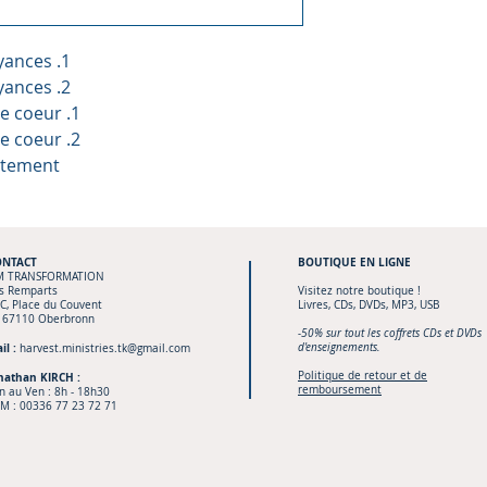
yances .1
yances .2
e coeur .1
e coeur .2
rtement
ONTACT
BOUTIQUE
EN LIGNE
M TRANSFORMATION
s Remparts
Visitez notre boutique !
C, Place du Couvent
Livres, CDs, DVDs, MP3, USB
 67110 Oberbronn
-50% sur tout les coffrets CDs et DVDs
il :
d'enseignements.
harvest.ministries.tk@gmail.com
Politique de retour et de
nathan KIRCH :
remboursement
n au Ven : 8h - 18h30
M :
00336 77 23 72 71