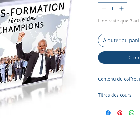
Il ne reste que 3 art
Ajouter au pani
Comm
Contenu du coffret
Enseignant :
Thier
Titres des cours
Format :
Coffret d
Temps d'enseigne
ICI -->
Titres des co
Envoi :
Gratuit et r
ICI -->
Titres des c
ICI -->
Titres des c
ICI -->
Titres des c