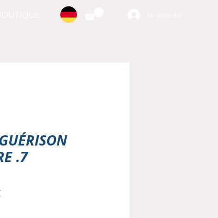
BOUTIQUE
Se connecter
A GUÉRISON
E .7
Prix
€
al
promotionnel