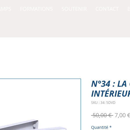
AMPS
FORMATIONS
SOUTENIR
CONTACT
N°34 : L
INTÉRIEUR
SKU : 34: 5DVD
Prix
 50,00 € 
7,00 
origin
Quantité
*