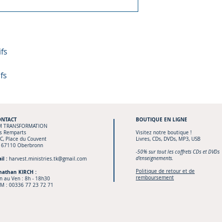
ifs
fs
ONTACT
BOUTIQUE
EN LIGNE
M TRANSFORMATION
s Remparts
Visitez notre boutique !
C, Place du Couvent
Livres, CDs, DVDs, MP3, USB
 67110 Oberbronn
-50% sur tout les coffrets CDs et DVDs
il :
d'enseignements.
harvest.ministries.tk@gmail.com
Politique de retour et de
nathan KIRCH :
remboursement
n au Ven : 8h - 18h30
M :
00336 77 23 72 71