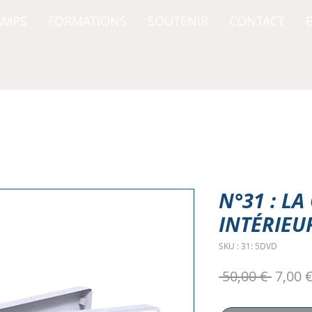
AMPS
FORMATIONS
SOUTENIR
CONTACT
N°31 : L
INTÉRIEUR
SKU : 31: 5DVD
Prix
 50,00 € 
7,00 
origin