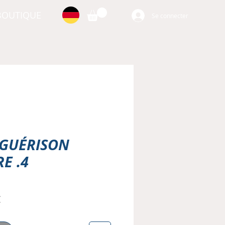
BOUTIQUE
Se connecter
A GUÉRISON
E .4
Prix
€
al
promotionnel