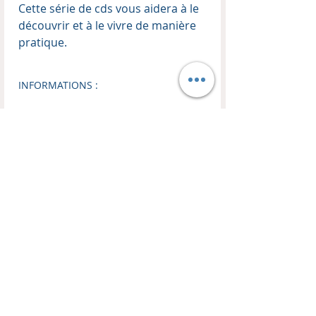
Cette série de cds vous aidera à le
découvrir et à le vivre de manière
pratique.
INFORMATIONS :
Enseignant :
Thierry Kopp
Format audio :
MP3
Téléchargement :
Dossier ZIP
Taille du fichier :
335,3 MB
Nombre d'enseignement :
5
CONTACT
BOUTIQUE
EN LIGNE
HM TRANSFORMATION
Les Remparts
Visitez notre boutique !
10C, Place du Couvent
Livres, CDs, DVDs, MP3, USB
FR 67110 Oberbronn
-50% sur tout les coffrets CDs et DVDs d'enseignements.
Mail :
harvest.ministries.tk@gmail.com
Politique de retour et de remboursement
Jonathan KIRCH :
Lun au Ven : 8h - 18h30
GSM :
00336 77 23 72 71
Lettre de nouvelles
>