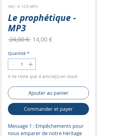
SKU : 6: 1CD-MP3
Le prophétique -
MP3
Prix
Prix
 24,00 € 
14,00 €
original
promotionnel
Quantité
*
Il ne reste que 4 article(s) en stock
Ajouter au panier
Commander et payer
Message 1 : Empêchements pour
nous emparer de notre héritage