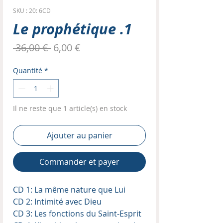
SKU : 20: 6CD
Le prophétique .1
Prix
Prix
 36,00 € 
6,00 €
original
promotionnel
Quantité
*
Il ne reste que 1 article(s) en stock
Ajouter au panier
Commander et payer
CD 1: La même nature que Lui
CD 2: Intimité avec Dieu
CD 3: Les fonctions du Saint-Esprit