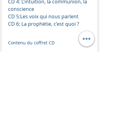
CD 4: L’intuition, la communion, la
conscience
CD 5:Les voix qui nous parlent
CD 6: La prophétie, c’est quoi ?
Contenu du coffret CD
Enseignant :
Thierry Kopp
Format :
Coffret de 6 CD audio
CONTACT
BOUTIQUE
EN LIGNE
HM TRANSFORMATION
Les Remparts
Visitez notre boutique !
10C, Place du Couvent
Livres, CDs, DVDs, MP3, USB
FR 67110 Oberbronn
-50% sur tout les coffrets CDs et DVDs d'enseignements.
Mail :
harvest.ministries.tk@gmail.com
Politique de retour et de remboursement
Jonathan KIRCH :
Lun au Ven : 8h - 18h30
GSM :
00336 77 23 72 71
Lettre de nouvelles