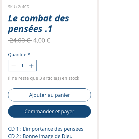
SKU : 2: 4CD
Le combat des
pensées .1
Prix
Prix
 24,00 € 
4,00 €
original
promotionnel
Quantité
*
Il ne reste que 3 article(s) en stock
Ajouter au panier
Commander et payer
CD 1 : L’importance des pensées
CD 2 : Bonne image de Dieu