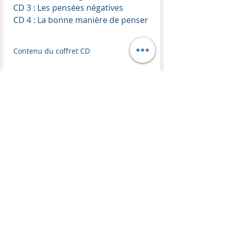
CD 3 : Les pensées négatives
CD 4 : La bonne manière de penser
Contenu du coffret CD
Enseignant :
Thierry Kopp
Format :
Coffret de 4 CD audio
CONTACT
BOUTIQUE
EN LIGNE
HM TRANSFORMATION
Les Remparts
Visitez notre boutique !
10C, Place du Couvent
Livres, CDs, DVDs, MP3, USB
FR 67110 Oberbronn
-50% sur tout les coffrets CDs et DVDs d'enseignements.
Mail :
harvest.ministries.tk@gmail.com
Politique de retour et de remboursement
Jonathan KIRCH :
Lun au Ven : 8h - 18h30
GSM :
00336 77 23 72 71
Lettre de nouvelles
>