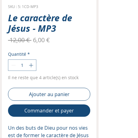
SKU : 5: 1CD-MP3
Le caractère de
Jésus - MP3
Prix
Prix
 12,00 € 
6,00 €
original
promotionnel
Quantité
*
Il ne reste que 4 article(s) en stock
Ajouter au panier
Commander et payer
Un des buts de Dieu pour nos vies
est de former le caractère de Jésus