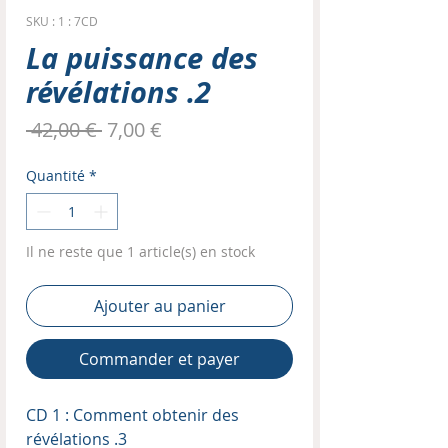
SKU : 1 : 7CD
La puissance des
révélations .2
Prix
Prix
 42,00 € 
7,00 €
original
promotionnel
Quantité
*
Il ne reste que 1 article(s) en stock
Ajouter au panier
Commander et payer
CD 1 : Comment obtenir des
révélations .3