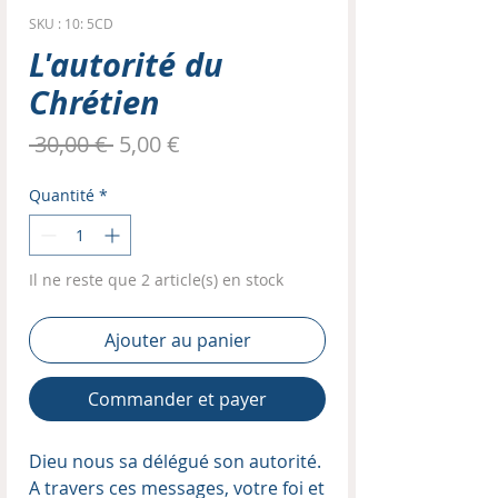
SKU : 10: 5CD
L'autorité du
Chrétien
Prix
Prix
 30,00 € 
5,00 €
original
promotionnel
Quantité
*
Il ne reste que 2 article(s) en stock
Ajouter au panier
Commander et payer
Dieu nous sa délégué son autorité.
A travers ces messages, votre foi et