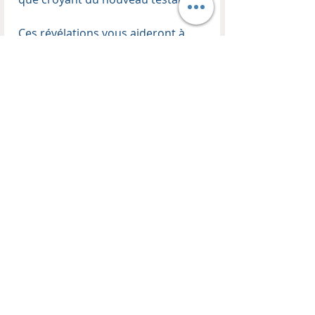
Ces révélations vous aideront à
dominer au milieu de vos ennemis
et à ne plus être dominés.
Contenu du coffret CD
Enseignant :
Thierry Kopp
Format :
Coffret de 5 CD audio
CONTACT
BOUTIQUE
EN LIGNE
HM TRANSFORMATION
Les Remparts
Visitez notre boutique !
10C, Place du Couvent
Livres, CDs, DVDs, MP3, USB
FR 67110 Oberbronn
-50% sur tout les coffrets CDs et DVDs d'enseignements.
Mail :
harvest.ministries.tk@gmail.com
Politique de retour et de remboursement
Jonathan KIRCH :
Lun au Ven : 8h - 18h30
GSM :
00336 77 23 72 71
Lettre de nouvelles