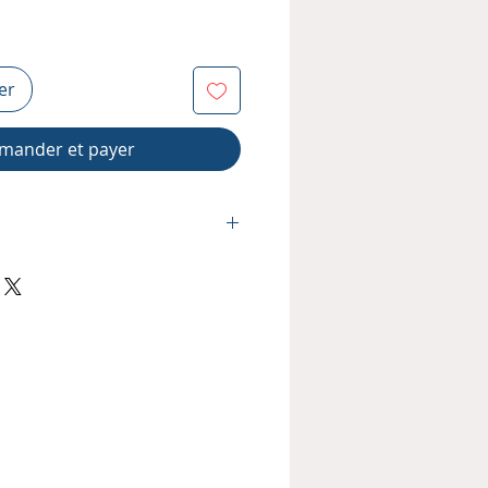
er
ander et payer
ère :
ess
 x 18
tinée :