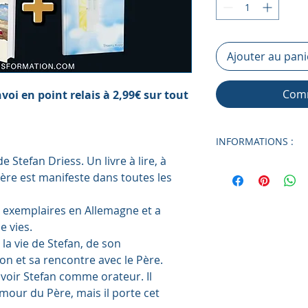
Ajouter au pani
Comm
envoi en point relais à 2,99€ sur tout
INFORMATIONS :
 Stefan Driess. Un livre à lire, à
J'ai rencontré le P
 Père est manifeste dans toutes les
Auteur : Stéfan Dri
Format : 140 x 210
0 exemplaires en Allemagne et a
Pages : 240
 vies.
Entre dans ta des
la vie de Stefan, de son
ion et sa rencontre avec le Père.
avoir Stefan comme orateur. Il
mour du Père, mais il porte cet