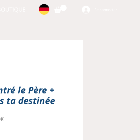
BOUTIQUE
Se connecter
ntré le Père +
s ta destinée
Prix
 €
al
promotionnel