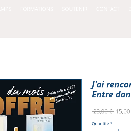
AMPS
FORMATIONS
SOUTENIR
CONTACT
J'ai renco
Entre dan
Prix
 23,00 € 
15,00
origin
Quantité
*