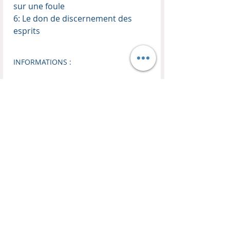
sur une foule
6: Le don de discernement des
esprits
INFORMATIONS :
Enseignant :
Thierry Kopp
Format audio :
MP3
Téléchargement :
Dossier ZIP
Taille du fichier :
451,2 MB
Nombre d'enseignement :
6
CONTACT
BOUTIQUE
EN LIGNE
HM TRANSFORMATION
Les Remparts
Visitez notre boutique !
10C, Place du Couvent
Livres, CDs, DVDs, MP3, USB
FR 67110 Oberbronn
-50% sur tout les coffrets CDs et DVDs d'enseignements.
Mail :
harvest.ministries.tk@gmail.com
Politique de retour et de remboursement
Jonathan KIRCH :
Lun au Ven : 8h - 18h30
GSM :
00336 77 23 72 71
Lettre de nouvelles
>