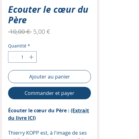
Ecouter le cœur du
Père
Prix
Prix
 10,00 € 
5,00 €
original
promotionnel
Quantité
*
Ajouter au panier
Commander et payer
Écouter le cœur du Père :
(Extrait
du livre ICI)
Thierry KOPP est, à l'image de ses