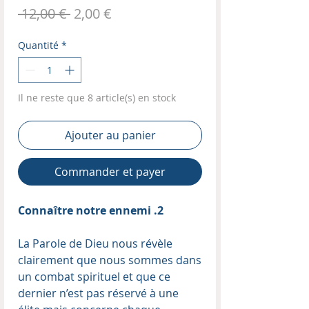
Prix
Prix
 12,00 € 
2,00 €
original
promotionnel
Quantité
*
Il ne reste que 8 article(s) en stock
Ajouter au panier
Commander et payer
Connaître notre ennemi .2
La Parole de Dieu nous révèle
clairement que nous sommes dans
un combat spirituel et que ce
dernier n’est pas réservé à une