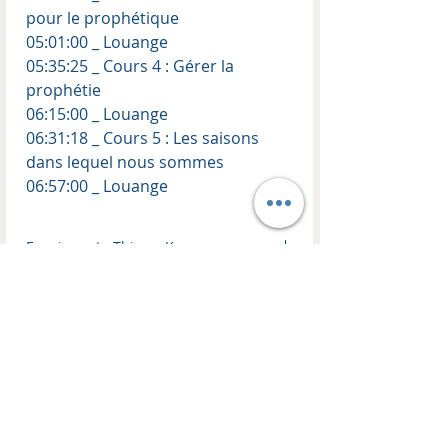
pour le prophétique
05:01:00 _ Louange
05:35:25 _ Cours 4 : Gérer la
prophétie
06:15:00 _ Louange
06:31:18 _ Cours 5 : Les saisons
dans lequel nous sommes
06:57:00 _ Louange
Enseignant : Thierry Kopp
Vidéo en ligne (REPLAY)
Cinq enseignements
Besoin d'une connexion internet : oui
Temps de louange inclus : oui
Notes des cours en PDF : oui
CONTACT
BOUTIQUE
EN LIGNE
HM TRANSFORMATION
Les Remparts
Visitez notre boutique !
10C, Place du Couvent
Livres, CDs, DVDs, MP3, USB