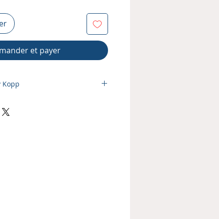
er
ander et payer
y Kopp
LAY)
s
ion internet : oui
nclus : non
PDF : oui