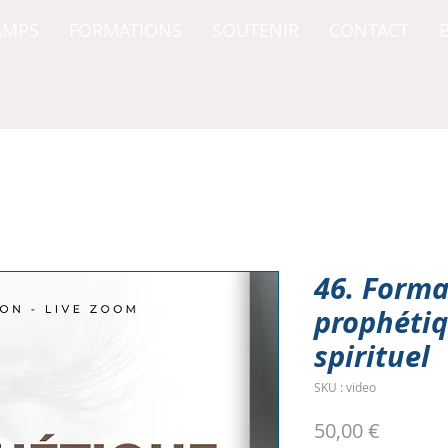
AMPS
FORMATIONS
SOUTENIR
CONTACT
46. Forma
prophéti
spirituel
SKU : video
Prix
50,00 €