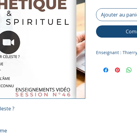
Ajouter au pani
Comm
Enseignant : Thierr
Vidéo en ligne (REP
Cinq enseignement
Besoin d'une connex
Temps de louange i
Notes des cours en 
leste ?
’âme