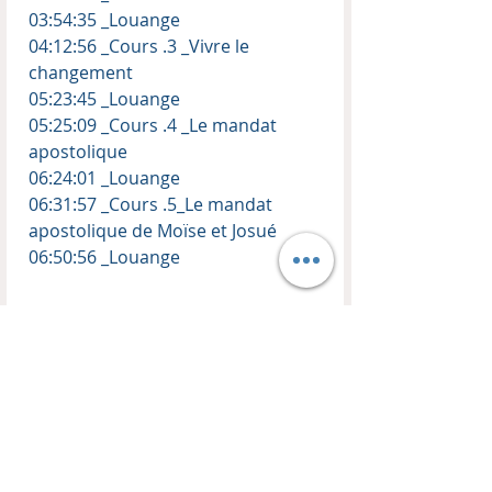
03:54:35 _Louange
04:12:56 _Cours .3 _Vivre le
changement
05:23:45 _Louange
05:25:09 _Cours .4 _Le mandat
apostolique
06:24:01 _Louange
06:31:57 _Cours .5_Le mandat
apostolique de Moïse et Josué
06:50:56 _Louange
Enseignant : Thierry Kopp
Vidéo en ligne (REPLAY)
Cinq enseignements
Besoin d'une connexion internet : oui
Temps de louange inclus : oui
Notes des cours en PDF : oui