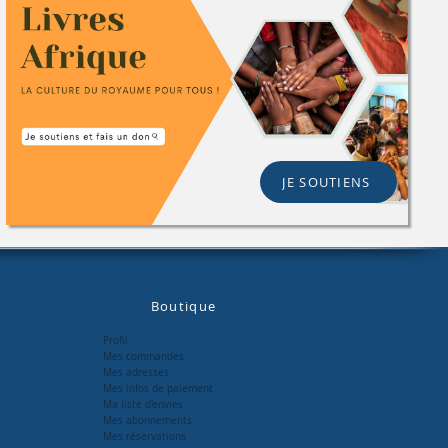
JE SOUTIENS
Boutique
Profil
Mes commandes
Mes adresses
Mes infos de paiement
Ma liste d'envies
Mes abonnements
Mes réservations