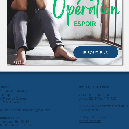
JE SOUTIENS
ONTACT
BOUTIQUE
EN LIGNE
M TRANSFORMATION
s Remparts
Visitez notre boutique !
C, Place du Couvent
Livres, CDs, DVDs, MP3, USB
 67110 Oberbronn
-50% sur tout les coffrets CDs et DVDs
il :
d'enseignements.
harvest.ministries.tk@gmail.com
Politique de retour et de
nathan KIRCH :
remboursement
n au Ven : 8h - 18h30
M :
00336 77 23 72 71