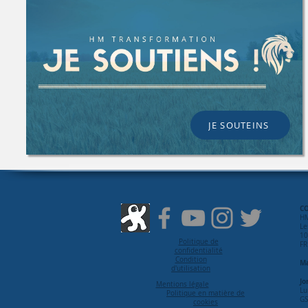
JE SOUTEINS
C
H
Le
10
Politique de
FR
confidentialité
Condition
Ma
d'utilisation
Jo
Mentions légale
Lu
Politique en matière de
GS
cookies