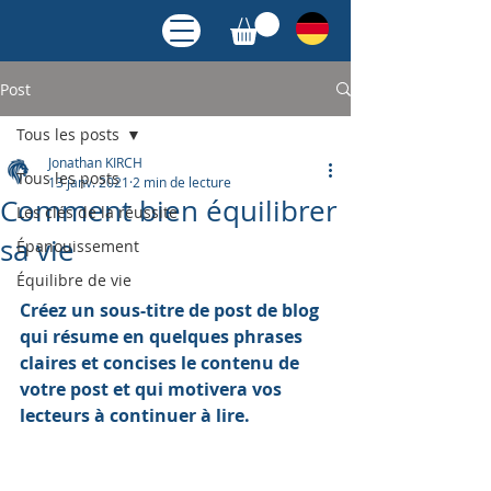
Post
Tous les posts
Jonathan KIRCH
Tous les posts
13 janv. 2021
2 min de lecture
Comment bien équilibrer
Les clés de la réussite
sa vie
Épanouissement
Équilibre de vie
Créez un sous-titre de post de blog 
qui résume en quelques phrases 
claires et concises le contenu de 
votre post et qui motivera vos 
lecteurs à continuer à lire.